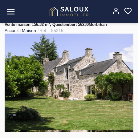
Vente maison 156.32 m², Questembert 56230Morbihan
Accueil
Maison
Ref. : 85215
Acheter
Louer
Estimer
Vendre
Gérer
L'agence
Contact