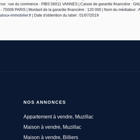
nce : rue du commerce - PIBS 56011 VANNES | Caisse de garantie financière : GAL
ie - 75008 PARIS | Montant de la garantie financière : 120 000 | Nom du médiateur :
loux-immobilier.fr
| Date d'obtention du label : 01/07/2019
NOS ANNONCES
Appartement à vendre, Muzillac
Maison à vendre, Muzillac
Maison à vendre, Billiers