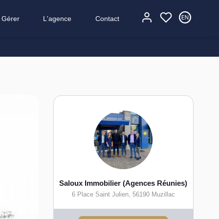
Gérer
L'agence
Contact
Saloux Immobilier (Agences Réunies)
6 Place Saint Julien
,
56190
Muzillac