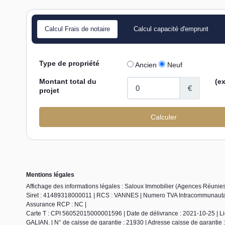
Calcul Frais de notaire
Calcul capacité d'emprunt
Mentions légales
Affichage des informations légales : Saloux Immobilier (Agences Réunies)
Siret : 41489318000011 | RCS : VANNES | Numero TVA Intracommunautaire
Assurance RCP : NC |
Carte T : CPI 56052015000001596 | Date de délivrance : 2021-10-25 | Li
GALIAN. | N° de caisse de garantie : 21930 | Adresse caisse de garantie :