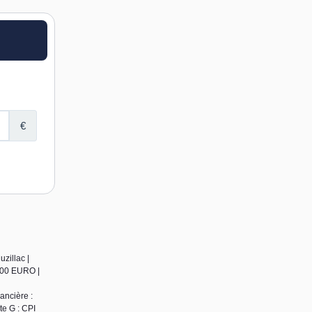
zillac |
,00 EURO |
ancière :
te G : CPI