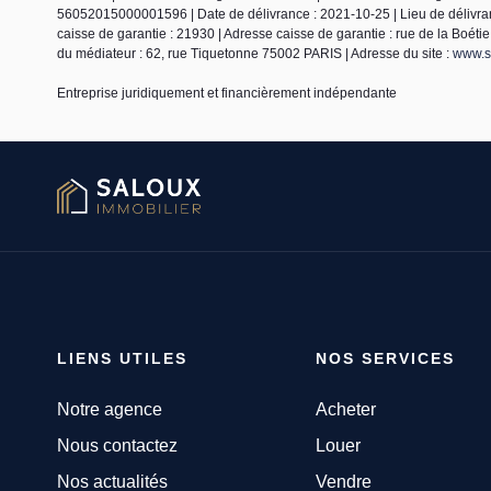
56052015000001596 | Date de délivrance : 2021-10-25 | Lieu de délivra
caisse de garantie : 21930 | Adresse caisse de garantie : rue de la Boét
du médiateur : 62, rue Tiquetonne 75002 PARIS | Adresse du site :
www.sa
Entreprise juridiquement et financièrement indépendante
LIENS UTILES
NOS SERVICES
Notre agence
Acheter
Nous contactez
Louer
Nos actualités
Vendre