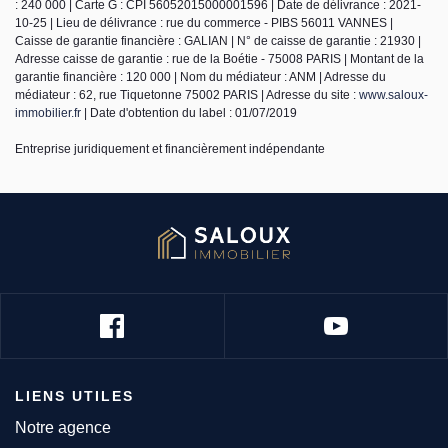
: 240 000 | Carte G : CPI 56052015000001596 | Date de délivrance : 2021-
10-25 | Lieu de délivrance : rue du commerce - PIBS 56011 VANNES |
Caisse de garantie financière : GALIAN | N° de caisse de garantie : 21930 |
Adresse caisse de garantie : rue de la Boétie - 75008 PARIS | Montant de la
garantie financière : 120 000 | Nom du médiateur : ANM | Adresse du
médiateur : 62, rue Tiquetonne 75002 PARIS | Adresse du site :
www.saloux-
immobilier.fr
| Date d'obtention du label : 01/07/2019
Entreprise juridiquement et financièrement indépendante
LIENS UTILES
Notre agence