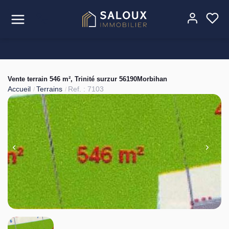
Acheter
Vente terrain 546 m², Trinité surzur 56190Morbihan
Louer
Accueil
Terrains
Ref. : 7103
Estimer
Vendre
Gérer
L'agence
Contact