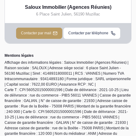
Saloux Immobilier (Agences Réunies)
6 Place Saint Julien
,
56190
Muzillac
Contacter par mail
Contacter par téléphone
Mentions légales
Affichage des informations légales : Saloux Immobilier (Agences Réunies) |
Raison sociale : SALOUX | Adresse siège social : 6 place Saint Julien -
56190 Muzillac | Siret : 41489318000011 | RCS : VANNES | Numero TVA
Intracommunautaire : 93414893180 | Forme juridique : SARL unipersonnelle
| Capital social : 7622,00 EURO | Assurance RCP : NC |
Carte T : CPI 56052015000001596 | Date de délivrance : 2021-10-25 | Lieu
de délivrance : rue du commerce - PIBS 56011 VANNES | Caisse de garantie
financière : GALIAN. | N° de caisse de garantie : 21930 | Adresse caisse de
garantie : Rue de la Boétie - 75008 PARIS | Montant de la garantie financière
: 240 000 | Carte G : CPI 56052015000001596 | Date de délivrance : 2021-
10-25 | Lieu de délivrance : rue du commerce - PIBS 56011 VANNES |
Caisse de garantie financière : GALIAN | N° de caisse de garantie : 21930 |
Adresse caisse de garantie : rue de la Boétie - 75008 PARIS | Montant de la
garantie financière : 120 000 | Nom du médiateur : ANM | Adresse du