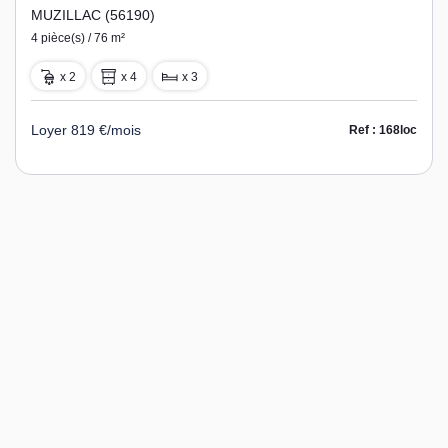
MUZILLAC (56190)
4 pièce(s) / 76 m²
x 2
x 4
x 3
Loyer 819 €/mois
Ref : 168loc