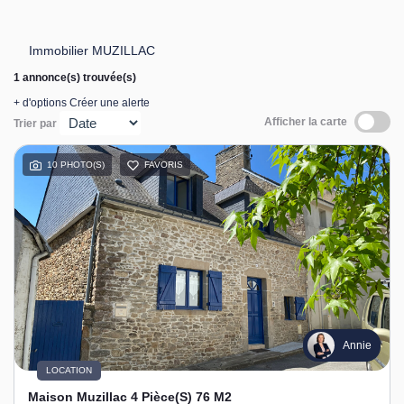
Immobilier MUZILLAC
1 annonce(s) trouvée(s)
+ d'options
Créer une alerte
Afficher la carte
Trier par
10 PHOTO(S)
FAVORIS
Annie
LOCATION
Maison Muzillac 4 Pièce(s) 76 M2