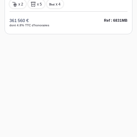
x 2
x 5
x 4
361 560 €
Ref : 6831MB
dont 4.8% TTC d'honoraires