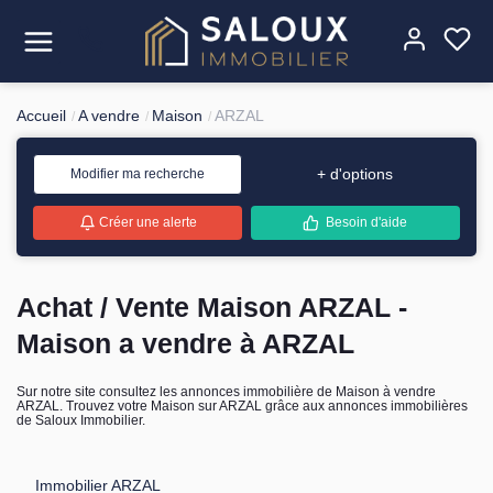
Accueil
A vendre
Maison
ARZAL
Acheter
+ d'options
Modifier ma recherche
Louer
Créer une alerte
Besoin d'aide
Estimer
Achat / Vente Maison ARZAL -
Vendre
Maison a vendre à ARZAL
Gérer
Sur notre site consultez les annonces immobilière de Maison à vendre
ARZAL. Trouvez votre Maison sur ARZAL grâce aux annonces immobilières
L'agence
de Saloux Immobilier.
Contact
Immobilier ARZAL