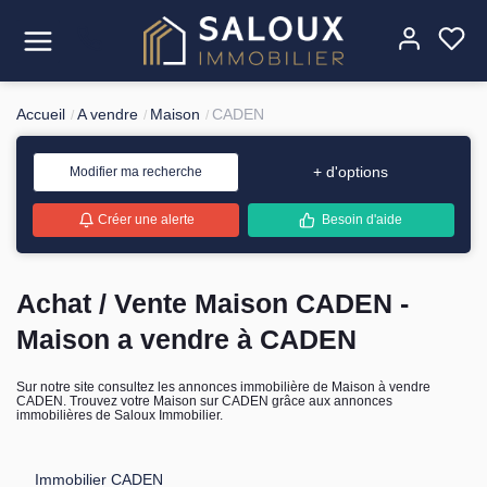
Accueil
A vendre
Maison
CADEN
Acheter
+ d'options
Modifier ma recherche
Louer
Créer une alerte
Besoin d'aide
Estimer
Achat / Vente Maison CADEN -
Vendre
Maison a vendre à CADEN
Gérer
Sur notre site consultez les annonces immobilière de Maison à vendre
CADEN. Trouvez votre Maison sur CADEN grâce aux annonces
L'agence
immobilières de Saloux Immobilier.
Contact
Immobilier CADEN