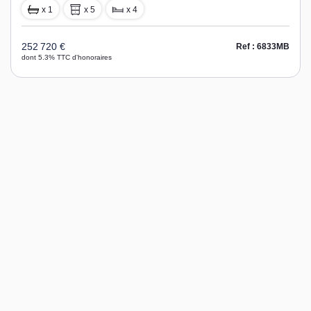
x 1
x 5
x 4
252 720 €
Ref : 6833MB
dont 5.3% TTC d'honoraires