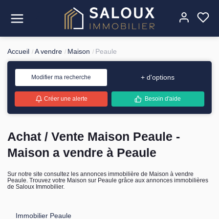
Accueil
A vendre
Maison
Peaule
Acheter
+ d'options
Modifier ma recherche
Louer
Créer une alerte
Besoin d'aide
Estimer
Achat / Vente Maison Peaule -
Vendre
Maison a vendre à Peaule
Gérer
Sur notre site consultez les annonces immobilière de Maison à vendre
Peaule. Trouvez votre Maison sur Peaule grâce aux annonces immobilières
L'agence
de Saloux Immobilier.
Contact
Immobilier Peaule