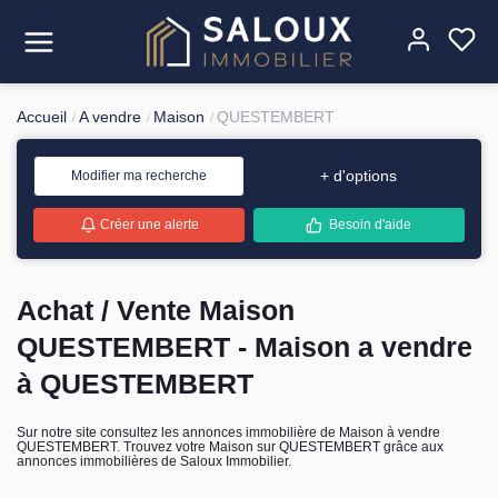
Accueil
A vendre
Maison
QUESTEMBERT
Acheter
+ d'options
Modifier ma recherche
Louer
Créer une alerte
Besoin d'aide
Estimer
Achat / Vente Maison
Vendre
QUESTEMBERT - Maison a vendre
Gérer
à QUESTEMBERT
L'agence
Sur notre site consultez les annonces immobilière de Maison à vendre
QUESTEMBERT. Trouvez votre Maison sur QUESTEMBERT grâce aux
annonces immobilières de Saloux Immobilier.
Contact