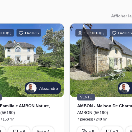
Afficher la
HOTO(S)
FAVORIS
18 PHOTO(S)
FAVORIS
Alexandre
VENTE
Maison Familiale AMBON Nature, Espace Et Confort À Deux Pas Des Plages
(56190)
AMBON (56190)
 / 150 m²
7 pièce(s) / 240 m²
2
x 6
x 4
x 5
x 7