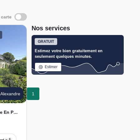
 carte
Nos services
GRATUIT
Estimez votre bien gratuitement en
seulement quelques minutes.
Estimer
Alexandre
1
AMBON - Maison De Charme En Pierre De 240m²
x 5