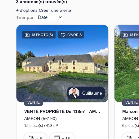
3 annonce(s) trouvée(s)
+ d'options
Créer une alerte
Trier par
18 PHOTO(S)
FAVORIS
18 P
Guillaume
VENTE
VENTE
VENTE PROPRIÉTÉ De 418m² - AMBON
AMBON (56190)
AMBON 
15 pièce(s) / 418 m²
6 pièce(s)
x 5
x 15
x 